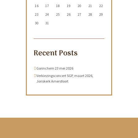
16
17
18
19
20
21
22
23
24
25
26
27
28
29
30
31
Recent Posts
Gorinchem 23 mei 2026
Verkiezingsconcert SGP, maart 2026,
Joriskerk Amersfoort