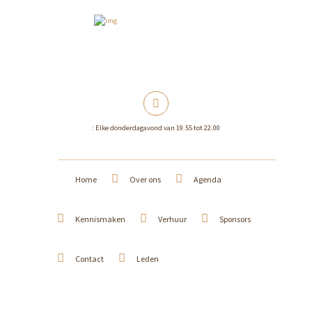
: Elke donderdagavond van 19.55 tot 22.00
Home
Over ons
Agenda
Kennismaken
Verhuur
Sponsors
Contact
Leden