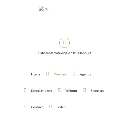
: Elke donderdagavond van 19.55 tot 22.00
Home
Over ons
Agenda
Kennismaken
Verhuur
Sponsors
Contact
Leden