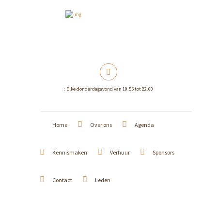
: Elke donderdagavond van 19.55 tot 22.00
Home
Over ons
Agenda
Kennismaken
Verhuur
Sponsors
Contact
Leden