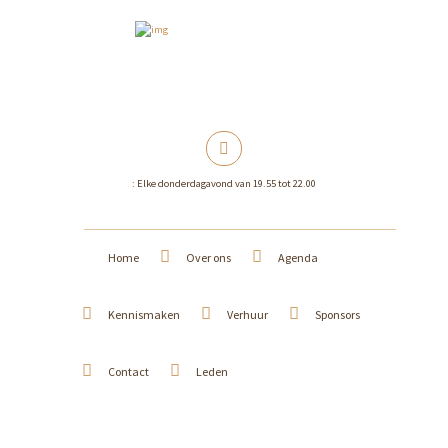
: Elke donderdagavond van 19.55 tot 22.00
Home
Over ons
Agenda
Kennismaken
Verhuur
Sponsors
Contact
Leden